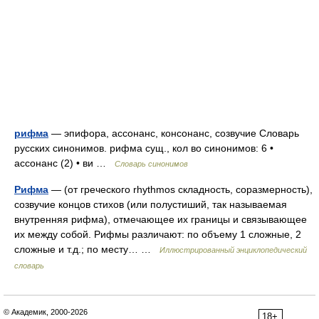
рифма
— эпифора, ассонанс, консонанс, созвучие Словарь
русских синонимов. рифма сущ., кол во синонимов: 6 •
ассонанс (2) • ви …
Словарь синонимов
Рифма
— (от греческого rhythmos складность, соразмерность),
созвучие концов стихов (или полустиший, так называемая
внутренняя рифма), отмечающее их границы и связывающее
их между собой. Рифмы различают: по объему 1 сложные, 2
сложные и т.д.; по месту… …
Иллюстрированный энциклопедический
словарь
© Академик, 2000-2026
18+