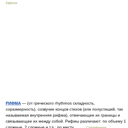
Ефрона
РИФМА
— (от греческого rhythmos складность,
соразмерность), созвучие концов стихов (или полустиший, так
называемая внутренняя рифма), отмечающее их границы и
связывающее их между собой. Рифмы различают: по объему 1
сложные, 2 сложные и т.д.; по месту… …
Современная