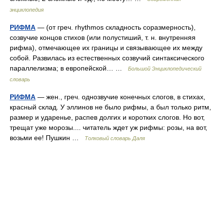
энциклопедия
РИФМА
— (от греч. rhythmos складность соразмерность),
созвучие концов стихов (или полустиший, т. н. внутренняя
рифма), отмечающее их границы и связывающее их между
собой. Развилась из естественных созвучий синтаксического
параллелизма; в европейской… …
Большой Энциклопедический
словарь
РИФМА
— жен., греч. однозвучие конечных слогов, в стихах,
красный склад. У эллинов не было рифмы, а был только ритм,
размер и ударенье, распев долгих и коротких слогов. Но вот,
трещат уже морозы.... читатель ждет уж рифмы: розы, на вот,
возьми ее! Пушкин …
Толковый словарь Даля