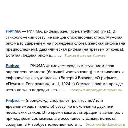
РИФМА
— РИФМА, рифмы, жен. (греч. rhythmos) (лит.). В
стихосложении созвучие концов стихотворных строк. Мужская
рифма (с ударением на последнем слоге), женская рифма (на
предпоследнем), дактилическая рифма (на третьем от конца).
Богатая, бедная рифма.… …
Толковый словарь Ушакова
Рифма
— РИФМА «отмечает сходным звучанием слов
определенное место (большей частью конец) в метрических и
евфонических звукорядах». (Валерий Брюсов, «О рифме»,
«Печать и Революция», кн. I, 1924 г.) Отсюда к рифме прежде
всего должно подходить со… …
Словарь литературных терминов
Рифма
— (происхожд. спорно: от греч. ruJmoV или
древненемецк. rim,число) созвучие в окончании двух или
нескольких стихов. В то время какв аллитерации главная роль
принадлежит согласным, а в ассонансе гласным, полнота
созвучия. в Р. требует тожественности …
Энциклопедия Брокгауза и