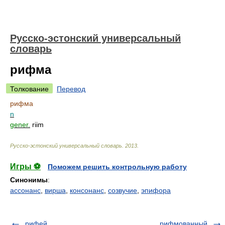
Русско-эстонский универсальный
словарь
рифма
Толкование
Перевод
рифма
n
gener.
riim
Русско-эстонский универсальный словарь
.
2013
.
Игры ⚽
Поможем решить контрольную работу
Синонимы
:
ассонанс
,
вирша
,
консонанс
,
созвучие
,
эпифора
рифей
рифмованный