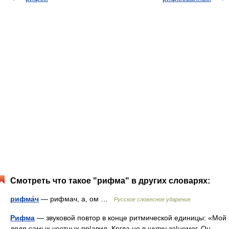
Смотреть что такое "рифма" в других словарях:
рифма́ч
— рифмач, а, ом …
Русское словесное ударение
Рифма
— звуковой повтор в конце ритмической единицы: «Мой
дядя самых честных пр|авил, Когда не в шутку за|немог, Он